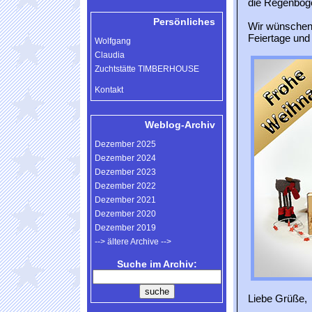
die Regenbog
Persönliches
Wir wünschen
Feiertage und 
Wolfgang
Claudia
Zuchtstätte TIMBERHOUSE
Kontakt
Weblog-Archiv
Dezember 2025
Dezember 2024
Dezember 2023
Dezember 2022
Dezember 2021
Dezember 2020
Dezember 2019
--> ältere Archive -->
Suche im Archiv:
Liebe Grüße,