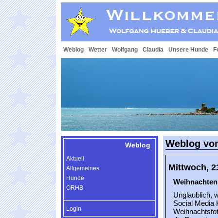
Weblog
Wetter
Wolfgang
Claudia
Unsere Hunde
F
Weblog von
Weblog
Aktuell
Mittwoch, 2
Allgemeines
Hunde
Weihnachten
ÖRHB
Unglaublich, w
Social Media K
Login
Weihnachtsfot