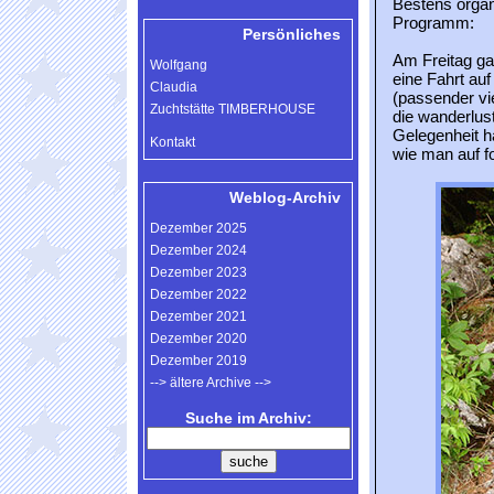
Bestens organi
Programm:
Persönliches
Am Freitag gab
Wolfgang
eine Fahrt au
Claudia
(passender vie
Zuchtstätte TIMBERHOUSE
die wanderlus
Gelegenheit h
Kontakt
wie man auf f
Weblog-Archiv
Dezember 2025
Dezember 2024
Dezember 2023
Dezember 2022
Dezember 2021
Dezember 2020
Dezember 2019
--> ältere Archive -->
Suche im Archiv: