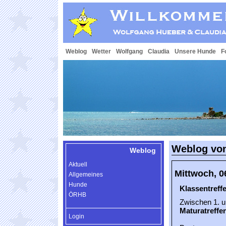
Weblog
Wetter
Wolfgang
Claudia
Unsere Hunde
F
Weblog von
Weblog
Aktuell
Mittwoch, 0
Allgemeines
Hunde
Klassentreff
ÖRHB
Zwischen 1. u
Maturatreffe
Login