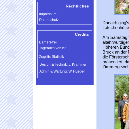
Rechtliches
Impressum
Datenschutz
Danach ging's
Latschenhütte
Credits
Am Samstag fol
altehrwürdige
Barrierefrei
Höheren Bundes
Tagebuch von b2
Bruck an der 
die Förstersch
Zugriffs-Statistik
präsentiert, 
Design & Technik: J. Krammer
Zimmergewehr
Admin & Wartung: W. Hueber