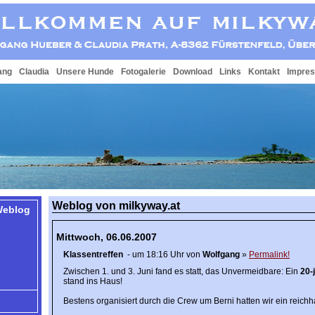
ang
Claudia
Unsere Hunde
Fotogalerie
Download
Links
Kontakt
Impre
Weblog von milkyway.at
eblog
Mittwoch, 06.06.2007
Klassentreffen
- um 18:16 Uhr von
Wolfgang
»
Permalink!
Zwischen 1. und 3. Juni fand es statt, das Unvermeidbare: Ein
20-
stand ins Haus!
Bestens organisiert durch die Crew um Berni hatten wir ein reich