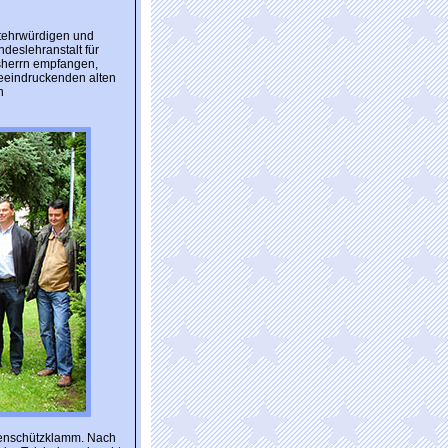
altehrwürdigen und
deslehranstalt für
usherrn empfangen,
 beeindruckenden alten
n
ärenschützklamm. Nach